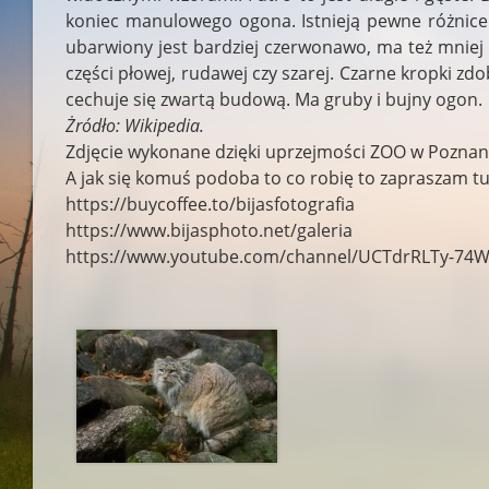
koniec manulowego ogona. Istnieją pewne różnic
ubarwiony jest bardziej czerwonawo, ma też mniej p
części płowej, rudawej czy szarej. Czarne kropki zdo
cechuje się zwartą budową. Ma gruby i bujny ogon.
Żródło: Wikipedia.
Zdjęcie wykonane dzięki uprzejmości ZOO w Poznan
A jak się komuś podoba to co robię to zapraszam tu
https://buycoffee.to/bijasfotografia
https://www.bijasphoto.net/galeria
https://www.youtube.com/channel/UCTdrRLTy-74