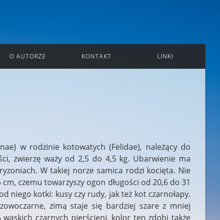
O AUTORZE
KONTAKT
LINKI
ae) w rodzinie kotowatych (Felidae), należący do
i, zwierzę waży od 2,5 do 4,5 kg. Ubarwienie ma
yzoniach. W takiej norze samica rodzi kocięta. Nie
65 cm, czemu towarzyszy ogon długości od 20,6 do 31
d niego kotki: kusy czy rudy, jak też kot czarnołapy.
woczarne, zimą staje się bardziej szare z mniej
 wąskich czarnych pierścieni, kolor ten zdobi także