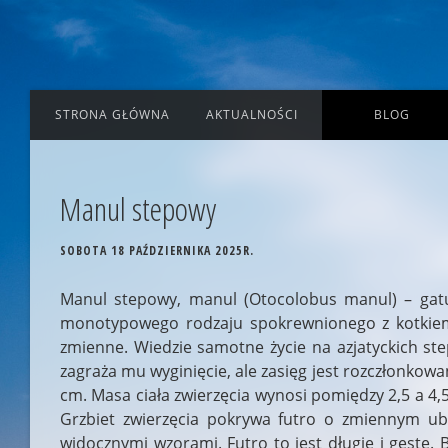
STRONA GŁÓWNA
AKTUALNOŚCI
BLOG
Manul stepowy
SOBOTA 18 PAŹDZIERNIKA 2025R.
Manul stepowy, manul (Otocolobus manul) – gatun
monotypowego rodzaju spokrewnionego z kotkiem.
zmienne. Wiedzie samotne życie na azjatyckich ste
zagraża mu wyginięcie, ale zasięg jest rozczłonkow
cm. Masa ciała zwierzęcia wynosi pomiędzy 2,5 a 4,5 
Grzbiet zwierzęcia pokrywa futro o zmiennym ub
widocznymi wzorami. Futro to jest długie i gęste. 