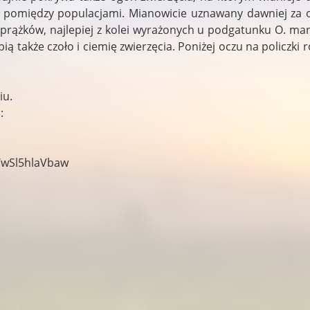
e pomiędzy populacjami. Mianowicie uznawany dawniej za
rążków, najlepiej z kolei wyrażonych u podgatunku O. manul
bią także czoło i ciemię zwierzęcia. Poniżej oczu na policzk
iu.
:
WwSl5hlaVbaw