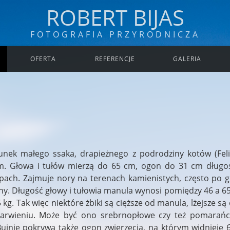
ROBERT BIJAS
FOTOGRAFIA PRZYRODNICZA
OFERTA
REFERENCJE
GALERIA
ek małego ssaka, drapieżnego z podrodziny kotów (Felin
 Głowa i tułów mierzą do 65 cm, ogon do 31 cm długośc
pach. Zajmuje nory na terenach kamienistych, często po gr
any. Długość głowy i tułowia manula wynosi pomiędzy 46 a 
kg. Tak więc niektóre żbiki są cięższe od manula, lżejsze są o
arwieniu. Może być ono srebrnopłowe czy też pomarańczo
Bujnie pokrywa także ogon zwierzęcia, na którym widnieje 6