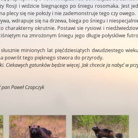
czy Rosji i widzicie biegnącego po śniegu rosomaka. Jest j
 plecy się nie położy i nie zademonstruje tego czy owego.
a, wdrapuje się na drzewa, biega po śniegu i niespecjalnie
o charakterny okrutnie. Postawi sie rysiowi i niedźwiedzio
śniętym na zmrożonym śniegu jego długie połyskliwe futro j
 słusznie minionych lat pięćdziesiątych dwudziestego wiek
 na powrót tego pięknego stwora do przyrody.
ążki. Ciekawych gatunków będzie więcej. Jak chcecie ja nabyć w prz
ł pan Paweł Czapczyk