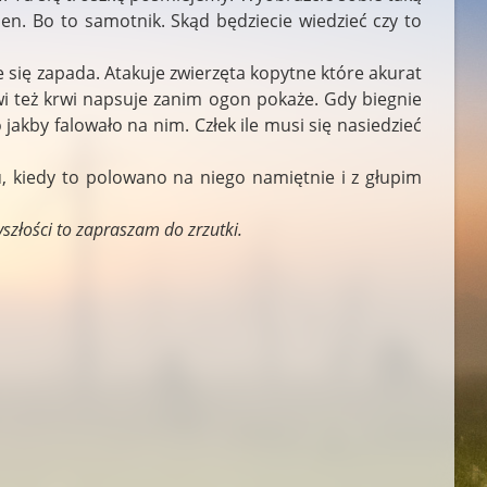
eden. Bo to samotnik. Skąd będziecie wiedzieć czy to
 się zapada. Atakuje zwierzęta kopytne które akurat
wi też krwi napsuje zanim ogon pokaże. Gdy biegnie
akby falowało na nim. Człek ile musi się nasiedzieć
u, kiedy to polowano na niego namiętnie i z głupim
yszłości to zapraszam do zrzutki.