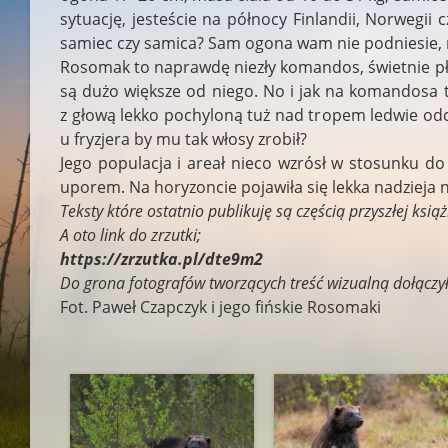
sytuację, jesteście na północy Finlandii, Norwegii 
samiec czy samica? Sam ogona wam nie podniesie, na
Rosomak to naprawdę niezły komandos, świetnie pływ
są dużo większe od niego. No i jak na komandosa t
z głową lekko pochyloną tuż nad tropem ledwie odci
u fryzjera by mu tak włosy zrobił?
Jego populacja i areał nieco wzrósł w stosunku do
uporem. Na horyzoncie pojawiła się lekka nadzieja
Teksty które ostatnio publikuję są częścią przyszłej ksi
A oto link do zrzutki;
https://zrzutka.pl/dte9m2
Do grona fotografów tworzących treść wizualną dołączy
Fot. Paweł Czapczyk i jego fińskie Rosomaki