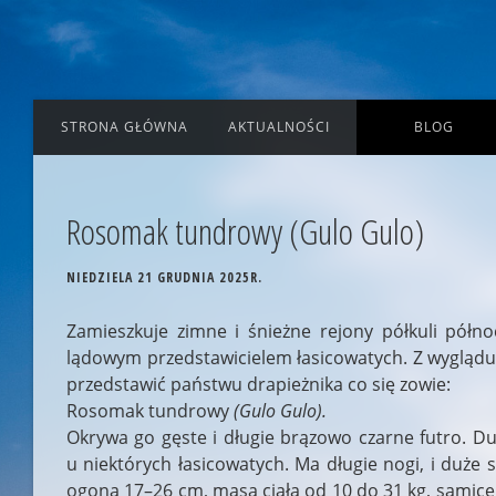
STRONA GŁÓWNA
AKTUALNOŚCI
BLOG
Rosomak tundrowy (Gulo Gulo)
NIEDZIELA 21 GRUDNIA 2025R.
Zamieszkuje zimne i śnieżne rejony półkuli półno
lądowym przedstawicielem łasicowatych. Z wyglądu b
przedstawić państwu drapieżnika co się zowie:
Rosomak tundrowy
(Gulo Gulo).
Okrywa go gęste i długie brązowo czarne futro. Du
u niektórych łasicowatych. Ma długie nogi, i duż
ogona 17–26 cm, masa ciała od 10 do 31 kg, samice