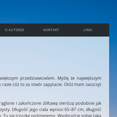
O AUTORZE
KONTAKT
LINKI
ajwiększym przedstawicielem. Myślę że największym
 razie cóż to za stwór zapytacie. Otóż mam zaszczyt
rąglone i zakończone żółtawą sierścią podobnie jak
ysty. Długość jego ciała wynosi 65–87 cm, długość
. Tu się troszkę pośmiejemy. Wyobraźcie sobie taką