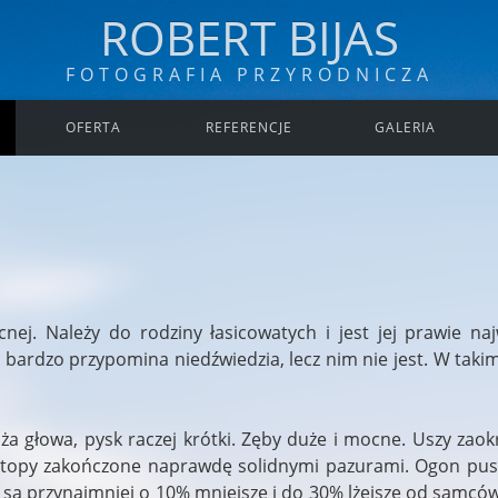
ROBERT BIJAS
FOTOGRAFIA PRZYRODNICZA
OFERTA
REFERENCJE
GALERIA
cnej. Należy do rodziny łasicowatych i jest jej prawie n
ardzo przypomina niedźwiedzia, lecz nim nie jest. W takim
ża głowa, pysk raczej krótki. Zęby duże i mocne. Uszy zaok
e stopy zakończone naprawdę solidnymi pazurami. Ogon pusz
 są przynajmniej o 10% mniejsze i do 30% lżejsze od samców